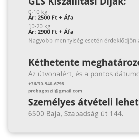
GLS Kiszállítási Díjak:
0-10 kg
Ár: 2500 Ft + Áfa
10-20 kg
Ár: 2900 Ft + Áfa
Nagyobb mennyiség esetén érdeklődjön a
Kéthetente meghatározot
Az útvonalért, és a pontos dátum
+36/30-940-6798
probagoszil@gmail.com
Személyes átvételi lehe
6500 Baja, Szabadság út 144.