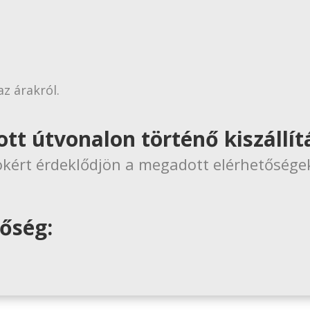
z árakról.
t útvonalon történő kiszállít
okért érdeklődjön a megadott elérhetősége
tőség: