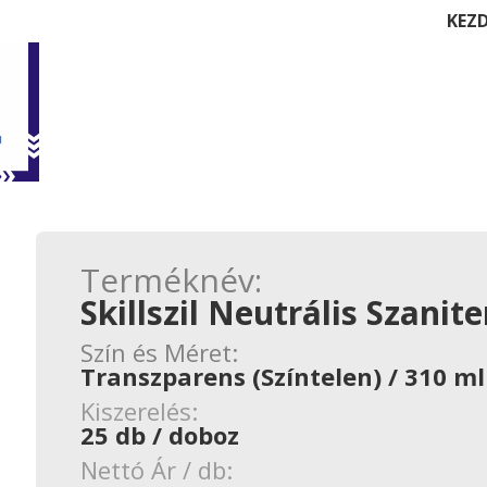
KEZ
Terméknév:
Skillszil Neutrális Szanite
Szín és Méret:
Transzparens (Színtelen) / 310 ml
Kiszerelés:
25 db / doboz
Nettó Ár / db: