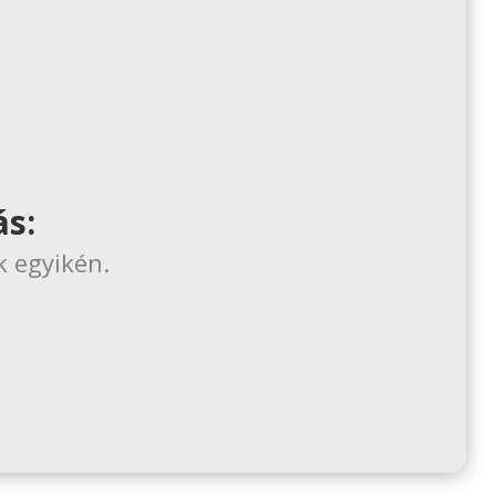
ás:
k egyikén.