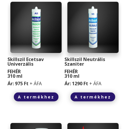
Skillszil Ecetsav
Skillszil Neutrális
Univerzális
Szaniter
FEHÉR
FEHÉR
310 ml
310 ml
Ár: 975 Ft
+ ÁFA
Ár: 1290 Ft
+ ÁFA
A termékhez
A termékhez