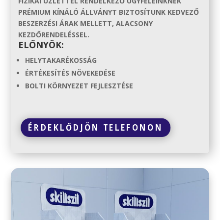
FIZIKAI ÜZLETTEL RENDELKEZŐ ÜGYFELEINKNEK
PRÉMIUM KÍNÁLÓ ÁLLVÁNYT BIZTOSÍTUNK KEDVEZŐ
BESZERZÉSI ÁRAK MELLETT, ALACSONY
KEZDŐRENDELÉSSEL.
ELŐNYÖK:
HELYTAKARÉKOSSÁG
ÉRTÉKESÍTÉS NÖVEKEDÉSE
BOLTI KÖRNYEZET FEJLESZTÉSE
ÉRDEKLŐDJÖN TELEFONON