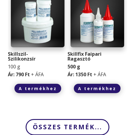
Skillszil-
Skillfix Faipari
Szilikonzsír
Ragasztó
100 g
500 g
Ár: 790 Ft
+ ÁFA
Ár: 1350 Ft
+ ÁFA
A termékhez
A termékhez
ÖSSZES TERMÉK...