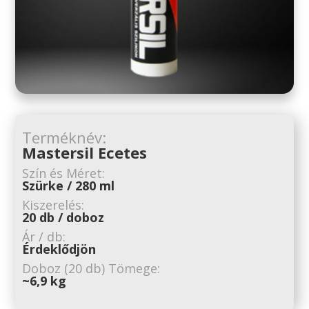
Terméknév:
Mastersil Ecetes
Szín és Méret:
Szürke / 280 ml
Kiszerelés:
20 db / doboz
Ár / db:
Érdeklődjön
Doboz (20 db) Tömege:
~6,9 kg