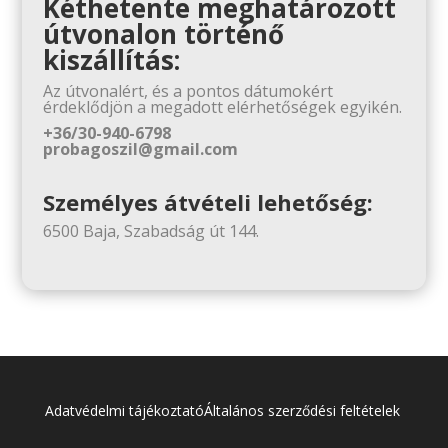
Kéthetente meghatározott
útvonalon történő
kiszállítás:
Az útvonalért, és a pontos dátumokért
érdeklődjön a megadott elérhetőségek egyikén.
+36/30-940-6798
probagoszil@gmail.com
Személyes átvételi lehetőség:
6500 Baja, Szabadság út 144.
Adatvédelmi tájékoztató
Általános szerződési feltételek