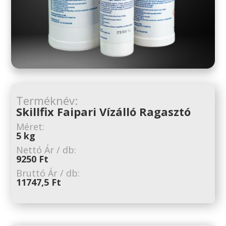
Terméknév:
Skillfix Faipari Vízálló Ragasztó
Méret:
5 kg
Nettó Ár / db:
9250 Ft
Bruttó Ár / db:
11747,5 Ft